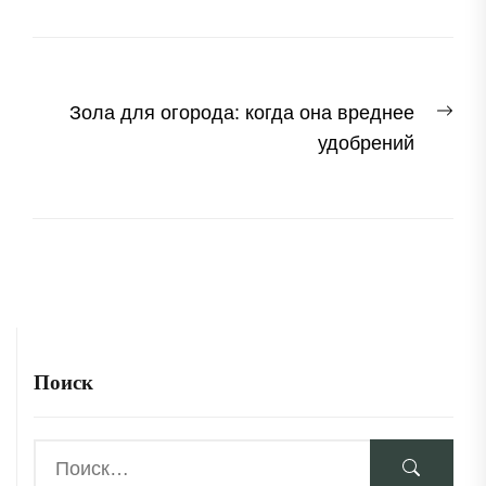
Навигация
Сл
Зола для огорода: когда она вреднее
по
зап
удобрений
записям
Поиск