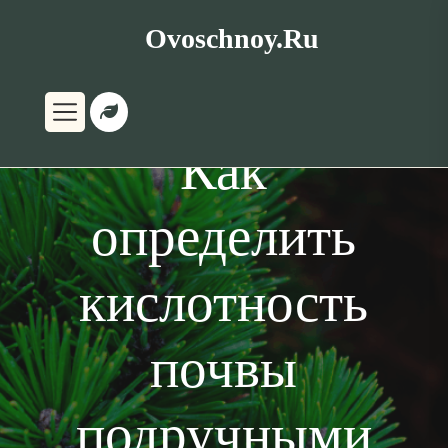
Перейти
Ovoschnoy.ru
к
содержимому
Как
определить
кислотность
почвы
подручными