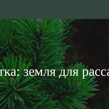
тка:
земля для рас