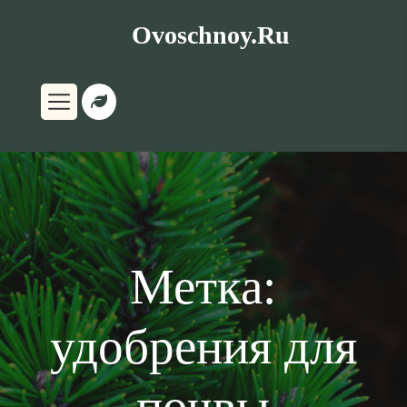
Перейти
Ovoschnoy.ru
к
содержимому
Метка:
удобрения для
почвы